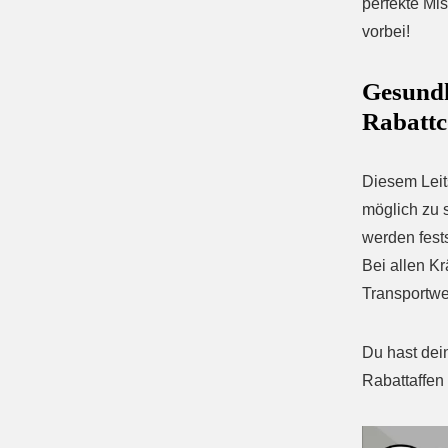
perfekte Mi
vorbei!
Gesundh
Rabattc
Diesem Leits
möglich zu 
werden fests
Bei allen K
Transportw
Du hast de
Rabattaffen