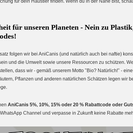
schung für dein Haustier finden. Wenn du in der Nähe bist, scha
eit für unseren Planeten - Nein zu Plastik
odes!
atz folgen wir bei AniCanis (und natürlich auch bei naftie) kons
sein und die Umwelt sowie unsere Ressourcen zu schützen. Werf
tellen, dass wir - gemäß unserem Motto "Bio? Natürlich!" - eine
räutern, Pflanzen und anderen natürlichen Schätzen legen wir b
ege.
inen
AniCanis 5%, 10%, 15% oder 20 % Rabattcode oder Gut
 WhatsApp Channel und verpasse in Zukunft keine Rabatte meh