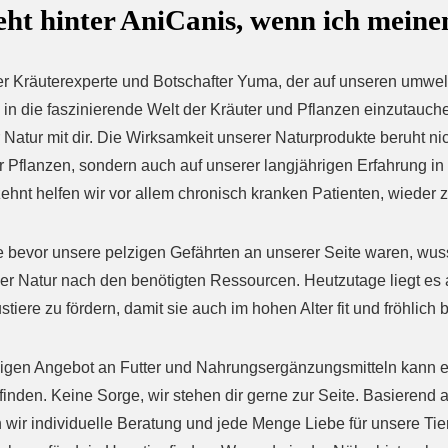
eht hinter AniCanis, wenn ich meine
er Kräuterexperte und Botschafter Yuma, der auf unseren umwelt
, in die faszinierende Welt der Kräuter und Pflanzen einzutauch
r Natur mit dir. Die Wirksamkeit unserer Naturprodukte beruht n
r Pflanzen, sondern auch auf unserer langjährigen Erfahrung in 
ehnt helfen wir vor allem chronisch kranken Patienten, wiede
bevor unsere pelzigen Gefährten an unserer Seite waren, wusste
der Natur nach den benötigten Ressourcen. Heutzutage liegt es
tiere zu fördern, damit sie auch im hohen Alter fit und fröhlich 
sigen Angebot an Futter und Nahrungsergänzungsmitteln kann es
finden. Keine Sorge, wir stehen dir gerne zur Seite. Basierend a
en wir individuelle Beratung und jede Menge Liebe für unsere T