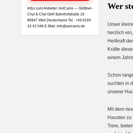
Wer st
Infos zum Anbieter: AniCanis — Glöttner-
Chyl & Chyl GbR Bahnhofstraße 19
86947 Weil Deutschland Tel.: +49 8193
Unser klein
33 43 548 E‑Mail: info@anicanis.de
herzlich ein
Heilkraft de
Kräfte diese
einem Jahrz
Schon lange 
suchten in 
unserer Haus
Mit dem rie
Haustier zu 
Tiere, biet