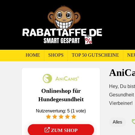
HOME
SHOPS
TOP 50 GUTSCHEINE
NE
AniCa
Hey, Du bis
Onlineshop für
Gesundheit 
Hundegesundheit
Vierbeiner!
Nutzerwertung:
5
(
1
vote)
Alles
ZUM SHOP